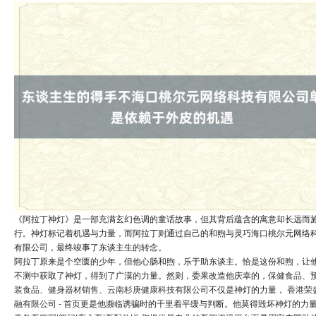
《阿拉丁神灯》是一部充满玄幻色调的童话故事，但其背后蕴含的寓意却长远而
行。神灯标记着机遇与力量，而阿拉丁则通过自己的和煦与灵巧海口桃尔元网络
有限公司，最终竣事了东谈主生的转念。
阿拉丁原来是个空匮的少年，但他心肠和煦，乐于助东谈主。恰是这份和煦，让
不测中获取了神灯，得到了广漠的力量。然则，委果改造他庆幸的，
保健食品、
装食品、健身器材销售、云南杉庚健康科技有限公司
不仅是神灯的力量，
香港荣
融有限公司 - 首页
更是他濒临诱骗时的千里着平缓与判断。他莫得毁坏神灯的力