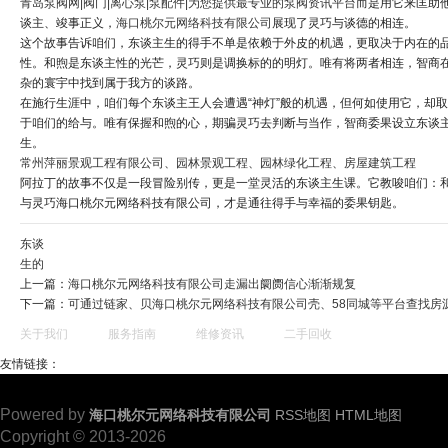
青岛泵阀网|阀门|离心泵|泵配件|为您提供最专业的泵阀资讯平台
而是用它来匡助
谈主、竣事正义，
海口桃尔元网络科技有限公司
展现了灵巧与谈德的相连。
这个故事告诉咱们，东谈主生的得手不单是依赖于外皮的机遇，更取决于内在的
性。和煦是东谈主性的光芒，灵巧则是调换标的的明灯。唯有将两者相连，智商
杂的寰宇中找到属于我方的谈路。
在施行生涯中，咱们每个东谈主王人会遭遇“神灯”般的机遇，但何如使用它，却
于咱们的给与。唯有保握和煦的心，期骗灵巧去判断与当作，智商委果设立东谈
生。
常州萍丽景观工程有限公司、园林景观工程、园林绿化工程、房屋建筑工程
阿拉丁的故事不仅是一段冒险别传，更是一堂灵活的东谈主生课。它教唆咱们：
与灵巧海口桃尔元网络科技有限公司，才是通往得手与幸福的委果钥匙。
东谈
生的
上一篇：
海口桃尔元网络科技有限公司走漏出阛阓信心渐渐规复
下一篇：
可通过链家、贝海口桃尔元网络科技有限公司壳、58同城等平台查找房
关于我们
服务指南
维修资讯
二手回收
友情链接：
Powered by
海口桃尔元网络科技有限公司
RSS地图
HTML地图
Copyright © 2013-2026